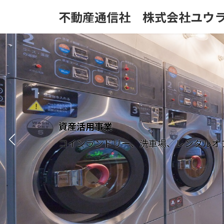
コ
ナ
不動産通信社 株式会社ユウ
ン
ビ
テ
ゲ
ン
ー
ツ
シ
へ
ョ
ス
ン
キ
に
ッ
移
プ
動
資産活用事業
コインランドリー、洗車場、レンタルオ