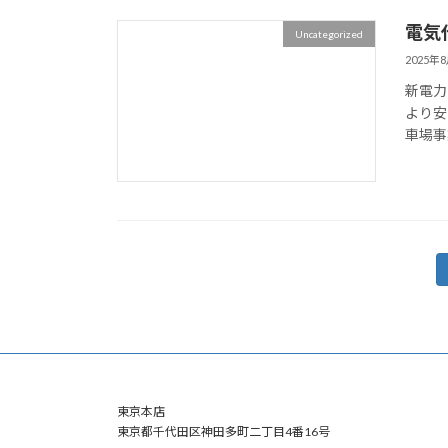
電気
Uncategorized
2025年
新電力
より安
車場事
投
稿
の
ペ
東京本店
ー
東京都千代田区神田多町二丁目4番16号