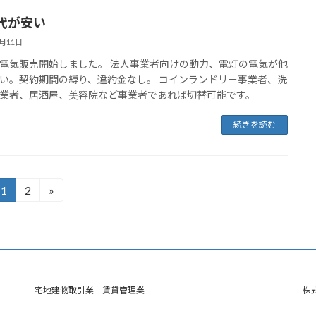
代が安い
8月11日
電気販売開始しました。 法人事業者向けの動力、電灯の電気が他
い。契約期間の縛り、違約金なし。 コインランドリー事業者、洗
業者、居酒屋、美容院など事業者であれば切替可能です。
続きを読む
1
2
»
固
固
定
定
ペ
ペ
ー
ー
ジ
ジ
宅地建物取引業 賃貸管理業
株