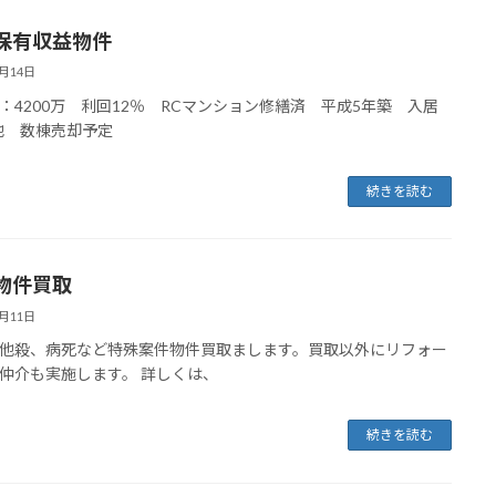
保有収益物件
8月14日
：4200万 利回12％ RCマンション修繕済 平成5年築 入居
 他 数棟売却予定
続きを読む
物件買取
8月11日
他殺、病死など特殊案件物件買取まします。買取以外にリフォー
仲介も実施します。 詳しくは、
続きを読む