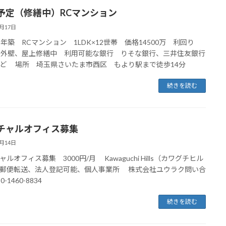
予定（修繕中）RCマンション
8月17日
5年築 RCマンション 1LDK×12世帯 価格14500万 利回り
7％ 外壁、屋上修繕中 利用可能な銀行 りそな銀行、三井住友銀行
ど 場所 埼玉県さいたま市西区 もより駅まで徒歩14分
続きを読む
チャルオフィス募集
8月14日
ルオフィス募集 3000円/月 Kawaguchi Hills（カワグチヒル
郵便転送、法人登記可能、個人事業所 株式会社ユウラク問い合
-1460-8834
続きを読む