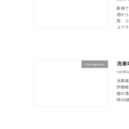
新規で
得から
用 コ
ユウラ
洗車
Uncategorized
2025年
洗車場
伊勢崎
器の清
時30